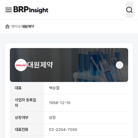
BRP Insight -
의약품 시장 데이터 통합 
/
제약사
/
대원제약
대원제약
대표
백승열
사업자 등록일
1958-12-10
자
상장여부
상장
대표전화
02-2204-7000