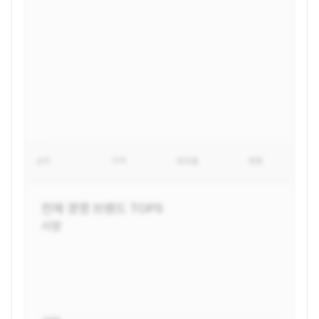
순위
지역
점유율
변동
전체
경쟁 브랜드 TOP5
시장