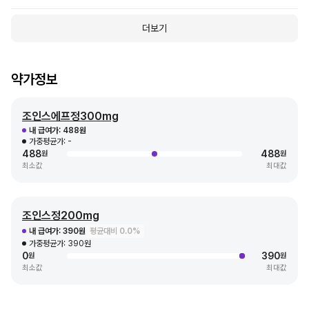
더보기
약가정보
조인스에프정300mg
내 급여가:
488원
가중평균가:
-
488
488
원
원
최소값
최대값
조인스정200mg
내 급여가:
390원
평균대비 0.0%
가중평균가:
390원
0
390
원
원
최소값
최대값