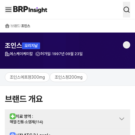
BRP Insight -
의약품 시장 데이터 통합 
/
브랜드
/
조인스
조인스
오리지날
에스케이케미칼
허가일:
1997년 09월 23일
제약사
조인스에프정300mg
조인스정200mg
브랜드 개요
치료 영역 :
해열·진통·소염제(114)