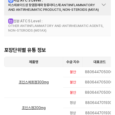
시장 ATC 3 Level :
효능 효과
비스테로이드성 항염증제와 항류마티스제 ANTIINFLAMMATORY
AND ANTIRHEUMATIC PRODUCTS, NON-STEROIDS (M01A)
골관절증(퇴행관절질환), 류마티스관절염의 증상 완화
성분 ATC 5 Level :
시장 정보
OTHER ANTIINFLAMMATORY AND ANTIRHEUMATIC AGENTS,
이 그룹은 전신용 항염증제 및 항류마티스 제제로 구성되어 있습니다. 해당 그
NON-STEROIDS (M01AX)
룹의 물질은 다양한 적응증을 가지고 있지만, M01A로 한정됩니다. 파라세타몰
과 복합된 NSAID(비스테로이드성 항염증제)는 N02BE로 분류됩니다. 살리실
산과 그 유도체를 포함하는 모든 제제는 류마티스 질환에서의 사용과 기타 치료
성분 정보
용도를 명확히 구별하기 어려워, N02BA - 살리실산 및 유도체로 분류됩니다.
포장단위별 유통 정보
항염증제/항류마티스제(예: 코르티코스테로이드)의 복합 제제는 M01B로 분류
됩니다.
근육 이완제와의 복합 제제는 M03B로 분류되며, 항생제와의 복합 제제는 J01
제품명
수급 지수
대표코드
에 분류됩니다.
항염증제 또는 항류마티스제와 아편유사제 복합 제제는 N02AJ - 아편유사제
불안
8806447050002
와 비마약성 진통제 복합 제제로 분류됩니다.
조인스에프정300mg
불안
8806447050002
치료 용량의 항염증제와 복합된 감기 제제는 50 시리즈를 사용하여, 별도의 5
단계 수준에서 이 그룹으로 분류됩니다.
불안
8806447050002
또한, A02B로 분류된 약제(예: 에소메프라졸)와의 복합 제제도 50 시리즈를
사용하여 M01A로 분류됩니다.
정상
8806447019306
조인스정200mg
정상
8806447019306