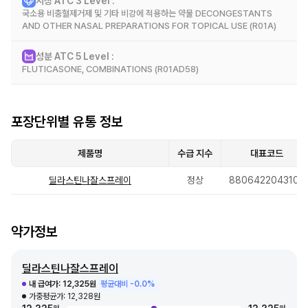
시장 ATC 3 Level :
효능 효과
국소용 비충혈제거제 및 기타 비강에 적용하는 약물 DECONGESTANTS
중등도에서 중증의 연중 또는 계절성 알레르기성 비염 증상 치료
AND OTHER NASAL PREPARATIONS FOR TOPICAL USE (R01A)
성분 ATC 5 Level :
시장 정보
FLUTICASONE, COMBINATIONS (R01AD58)
성분 정보
포장단위별 유통 정보
제품명
수급 지수
대표코드
딜라스틴나잘스프레이
정상
8806422043104
약가정보
딜라스틴나잘스프레이
내 급여가:
12,325원
평균대비 -0.0%
가중평균가:
12,328원