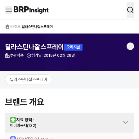
BRP Insight -
의약품 시장 데이터 통합 
/
브랜드
/
딜라스틴나잘스프레이
딜라스틴나잘스프레이
오리지날
부광약품
허가일:
2015년 02월 26일
제약사
딜라스틴나잘스프레이
브랜드 개요
치료 영역 :
이비과용제(132)