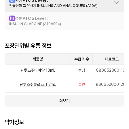
시장 ATC 3 Level :
효능 효과
인슐린과 그 유사체 INSULINS AND ANALOGUES (A10A)
만 2세 이상의 어린이와 청소년 및 성인에서의 인슐린 요법을 필요로 하는 당뇨
병
성분 ATC 5 Level :
시장 정보
INSULIN GLARGINE (A10AE04)
이 그룹은 인간 및 동물 인슐린 모두로 구성됩니다. 인슐린 제제는 작용 시작 및
지속 기간에 따라 4 가지의 다른 4단계로 분류된다. 각 4단계는 인슐린의 기원
에 따라 5단계로 나뉩니다. 예를 들어 소 및 돼지 인슐린 제제는 작용 시작 및 지
성분 정보
속 기간에 따라 각 4단계에서 30시리즈 복합 제제로 분류됩니다.
포장단위별 유통 정보
제품명
수급 지수
대표코드
란투스주바이알 10mL
정상
8806520001105
란투스주솔로스타 3mL
불안
8806520001204
더보기
약가정보