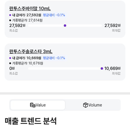
란투스주바이알 10mL
내 급여가:
27,592원
평균대비 -0.1%
가중평균가:
27,614원
27,592
27,592
원
원
최소값
최대값
란투스주솔로스타 3mL
내 급여가:
10,669원
평균대비 -0.1%
가중평균가:
10,676원
0
10,669
원
원
최소값
최대값
Value
Volume
매출 트렌드 분석