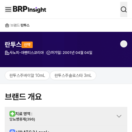
BRP Insight -
의약품 시장 데이터 통합 
/
브랜드
/
란투스
란투스
신약
사노피-아벤티스코리아
허가일:
2001년 04월 04일
제약사
란투스주바이알 10mL
란투스주솔로스타 3mL
브랜드 개요
치료 영역 :
당뇨병용제(396)