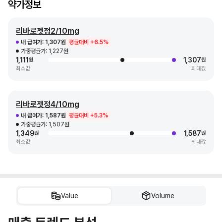
약가정보
리바로젯정2/10mg
내 급여가:
1,307원
평균대비 +6.5%
가중평균가:
1,227원
1,111
1,307
원
원
최소값
최대값
리바로젯정4/10mg
내 급여가:
1,587원
평균대비 +5.3%
가중평균가:
1,507원
1,349
1,587
원
원
최소값
최대값
Value
Volume