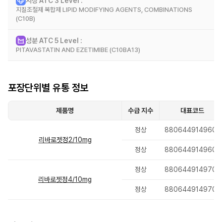
시장 ATC 3 Level :
효능 효과
지질조절제 복합제 LIPID MODIFYING AGENTS, COMBINATIONS
원발성 고콜레스테롤혈증
(C10B)
원발성 고콜레스테롤혈증(이형접합 가족형 및 비가족형) 또는 혼합형 이상지질
혈증 환자의 상승된
성분 ATC 5 Level :
총 콜레스테롤(total-C), LDL-콜레스테롤(LDL-C), 아포 B 단백(Apo B), 트
시장 정보
PITAVASTATIN AND EZETIMIBE (C10BA13)
리글리세라이드(TG) 및
non-HDL-콜레스테롤을 감소시키고, HDL-콜레스테롤(HDL-C)을 증가시키
기 위한 식이요법의 보조
성분 정보
제로서 이 약을 투여한다.
포장단위별 유통 정보
제품명
수급 지수
대표코드
정상
8806449149605
리바로젯정2/10mg
정상
8806449149605
정상
8806449149704
리바로젯정4/10mg
정상
8806449149704