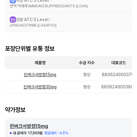
시장 ATC 3 Level :
효능 효과
면역 억제제 IMMUNOSUPPRESSANTS (L04A)
다음의 환자에서는 기존 치료제에 적절히 반응하지 않거나 내약성이 없는 경우
에 한하여 이 약을 사용하여야 한다.
성분 ATC 5 Level :
- 다 음 -
시장 정보
UPADACITINIB (L04AF03)
가. 65세 이상 환자
나. 심혈관계 고위험군 환자
다. 악성 종양 위험이 있는 환자
성분 정보
1. 류마티스 관절염
포장단위별 유통 정보
하나 이상의 항류마티스제제(DMARDs)에 적절히 반응하지 않거나 내약성이
없는 성인(18세 이상)의 중등증에서 중증의 활동성 류마티스 관절염의 치료
이 약은 단독투여 또는 메토트렉세이트나 다른 비생물학적 항류마티스제제
제품명
수급 지수
대표코드
(DMARDs)와 병용투여할 수 있다. 이 약은 생물학적 항류마티스제제
(DMARDs) 또는 다른 야누스키나제(JAK) 억제제와는 병용투여하지 않는다.
린버크서방정15mg
정상
8806249003701
2. 건선성 관절염
하나 이상의 항류마티스제제(DMARDs)에 적절히 반응하지 않거나 내약성이
없는 성인(18세 이상)의 활동성 건선성 관절염의 치료
린버크서방정30mg
정상
8806249003800
이 약은 단독투여 또는 비생물학적 항류마티스제제(DMARDs)와 병용투여할
수 있다.
3. 축성 척추관절염
약가정보
(1) 강직성 척추염
기존 치료에 대한 반응이 적절하지 않은 성인(18세 이상)의 활동성 강직성 척추
염의 치료
(2) 비방사선학적 축성 척추관절염
린버크서방정15mg
비스테로이드성 항염증제(NSAIDs) 약물에 적절히 반응하지 않고, 상승된
내 급여가:
17,503원
평균대비 -4.5%
CRP 수치 및/또는 MRI상 객관적인 염증의 징후를 보이는 성인(18세 이상)의