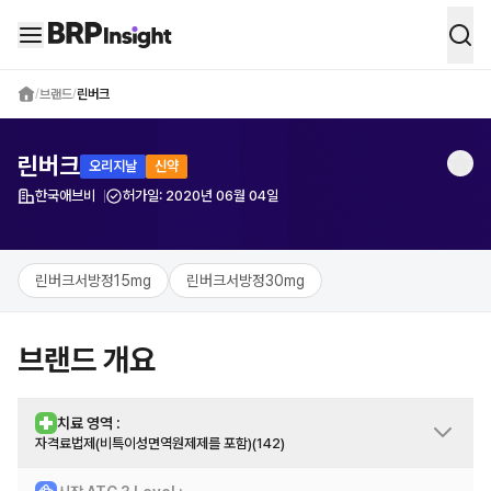
BRP Insight -
의약품 시장 데이터 통합 
/
브랜드
/
린버크
린버크
오리지날
신약
한국애브비
허가일:
2020년 06월 04일
제약사
린버크서방정15mg
린버크서방정30mg
브랜드 개요
치료 영역 :
자격료법제(비특이성면역원제제를 포함)(142)