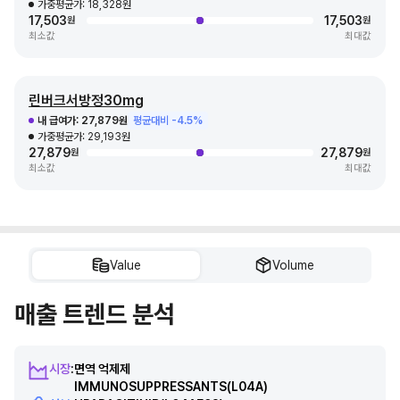
가중평균가:
18,328원
활동성 비방사선학적 축성 척추관절염의 치료
17,503
17,503
원
원
4. 아토피 피부염
최소값
최대값
전신 요법 대상인 성인(18세 이상) 및 12세 이상 청소년의 중등증에서 중증 아
토피 피부염의 치료
5. 궤양성 대장염
보편적인 치료제(코르티코스테로이드, 면역억제제 등의 치료) 또는 생물학적 제
린버크서방정30mg
제에 적절히 반응하지 않거나, 반응이 소실되거나 또는 내약성이 없는 성인(18
내 급여가:
27,879원
평균대비 -4.5%
세 이상)의 중등증에서 중증의 활동성 궤양성 대장염의 치료
가중평균가:
29,193원
6. 크론병
27,879
27,879
원
원
보편적인 치료제(코르티코스테로이드, 면역억제제 등의 치료) 또는 생물학적 제
최소값
최대값
제에 적절히 반응하지 않거나, 반응이 소실되거나 또는 내약성이 없는 성인(18
세 이상)의 중등증에서 중증의 활동성 크론병의 치료
Value
Volume
매출 트렌드 분석
시장
:
면역 억제제
IMMUNOSUPPRESSANTS
(L04A)