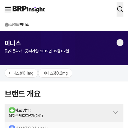
BRP Insight -
의약품 시장 데이터 통합 
/
브랜드
/
미니스
미니스
이든파마
허가일:
2019년 05월 02일
제약사
미니스정0.1mg
미니스정0.2mg
브랜드 개요
치료 영역 :
뇌하수체호르몬제(241)