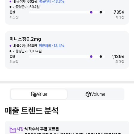
내 급여가:
602원
평균대비 -13.3%
가중평균가:
694원
0
735
원
원
최소값
최대값
미니스정0.2mg
내 급여가:
930원
평균대비 -13.4%
가중평균가:
1,074원
0
1,136
원
원
최소값
최대값
Value
Volume
매출 트렌드 분석
시장
:
뇌하수체 후엽 호르몬