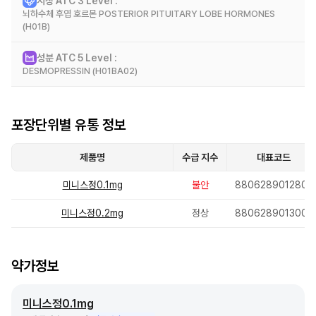
시장 ATC 3 Level :
효능 효과
뇌하수체 후엽 호르몬 POSTERIOR PITUITARY LOBE HORMONES
일차성 야뇨증(5세이상), 야간다뇨와 관련이 있는 야간뇨증상의 치료
(H01B)
(성인에 한함)
성분 ATC 5 Level :
시장 정보
DESMOPRESSIN (H01BA02)
성분 정보
포장단위별 유통 정보
제품명
수급 지수
대표코드
미니스정0.1mg
불안
8806289012800
미니스정0.2mg
정상
8806289013005
약가정보
미니스정0.1mg