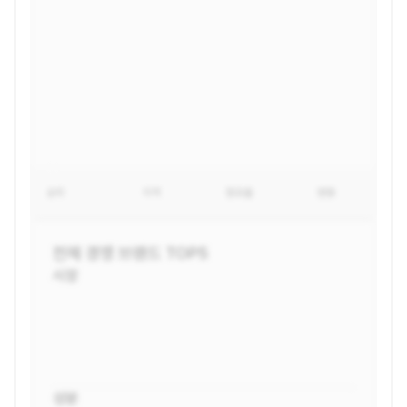
순위
지역
점유율
변동
전체
경쟁 브랜드 TOP5
시장
성분