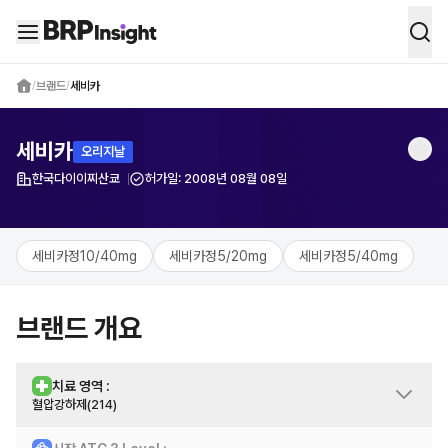
BRP Insight -
의약품 시장 데이터 통합 
/
브랜드
/
세비카
세비카
오리지날
한국다이이찌산쿄
허가일:
2008년 08월 08일
제약사
세비카정10/40mg
세비카정5/20mg
세비카정5/40mg
브랜드 개요
치료 영역 :
혈압강하제(214)