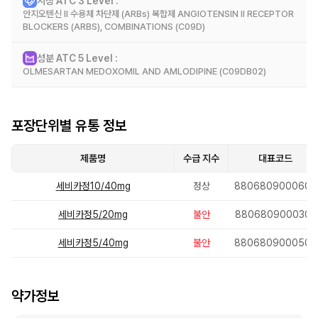
시장 ATC 3 Level :
효능 효과
안지오텐신 II 수용체 차단제 (ARBs) 복합제 ANGIOTENSIN II RECEPTOR
암로디핀 또는 올메사르탄메독소밀 단독요법으로 혈압이 적절하게 조절되지 않
BLOCKERS (ARBS), COMBINATIONS (C09D)
는 본태성 고혈압의 치료
성분 ATC 5 Level :
시장 정보
OLMESARTAN MEDOXOMIL AND AMLODIPINE (C09DB02)
성분 정보
포장단위별 유통 정보
제품명
수급 지수
대표코드
세비카정10/40mg
정상
8806809000607
세비카정5/20mg
불안
8806809000300
세비카정5/40mg
불안
8806809000508
약가정보