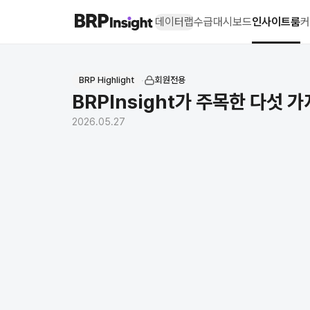
데이터랩
수급대시보드
인사이트룸
커
BRP Insight -
의약품 시장 데이터 
BRP Highlight
∙
회원전용
BRPInsight가 주목한 다섯 
2026.05.27