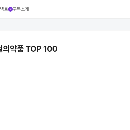
넥트
구독
소개
N
통합 분석 플랫폼
품절의약품 TOP 100